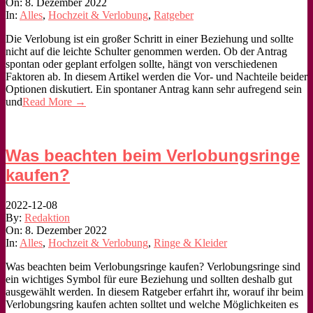
On:
8. Dezember 2022
In:
Alles
,
Hochzeit & Verlobung
,
Ratgeber
Die Verlobung ist ein großer Schritt in einer Beziehung und sollte
nicht auf die leichte Schulter genommen werden. Ob der Antrag
spontan oder geplant erfolgen sollte, hängt von verschiedenen
Faktoren ab. In diesem Artikel werden die Vor- und Nachteile beider
Optionen diskutiert. Ein spontaner Antrag kann sehr aufregend sein
und
Read More →
Was beachten beim Verlobungsringe
kaufen?
2022-12-08
By:
Redaktion
On:
8. Dezember 2022
In:
Alles
,
Hochzeit & Verlobung
,
Ringe & Kleider
Was beachten beim Verlobungsringe kaufen? Verlobungsringe sind
ein wichtiges Symbol für eure Beziehung und sollten deshalb gut
ausgewählt werden. In diesem Ratgeber erfahrt ihr, worauf ihr beim
Verlobungsring kaufen achten solltet und welche Möglichkeiten es