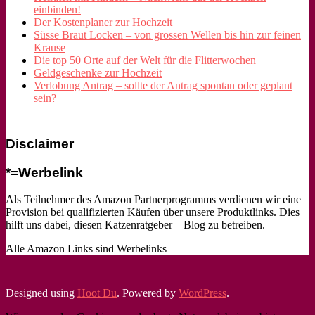
einbinden!
Der Kostenplaner zur Hochzeit
Süsse Braut Locken – von grossen Wellen bis hin zur feinen
Krause
Die top 50 Orte auf der Welt für die Flitterwochen
Geldgeschenke zur Hochzeit
Verlobung Antrag – sollte der Antrag spontan oder geplant
sein?
Disclaimer
*=Werbelink
Als Teilnehmer des Amazon Partnerprogramms verdienen wir eine
Provision bei qualifizierten Käufen über unsere Produktlinks. Dies
hilft uns dabei, diesen Katzenratgeber – Blog zu betreiben.
Alle Amazon Links sind Werbelinks
Designed using
Hoot Du
. Powered by
WordPress
.